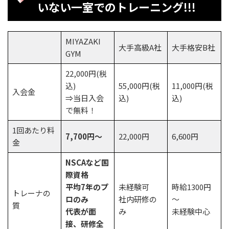
いない一室でのトレーニング!!!
MIYAZAKI
大手高級A社
大手格安B社
GYM
22,000円(税
込)
55,000円(税
11,000円(税
入会金
⇒当日入会
込)
込)
で無料！
1回あたり料
7,700円～
22,000円
6,600円
金
NSCAなど国
際資格
平均7年のプ
未経験可
時給1300円
トレーナの
ロのみ
社内研修の
～
質
代表が面
み
未経験中心
接、研修全