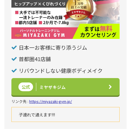
日本一お客様に寄り添うジム
首都圏41店舗
リバウンドしない健康ボディメイク
公式
ミヤザキジム
リンク先 :
https://miyazaki-gym.jp/
子連れで通えます!!!