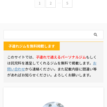
詳細はお店にお尋ねくださ
詳細はお店にお尋ねくださ
1
2
…
5
い。 MIYAZAKI GYM 大島店の基
い。 MIYAZAKI GYM 田町店の基
本情報!!! MIYAZAKI GYM 大島店
本情報!!! MIYAZAKI GYM 田町店
の口コミや評判 ミヤザキジム
の口コミや評判 MIYAZAKI GYM
大島店の口コミは2026/06/29
田町店の口コミはGoogleに1件
時点で2件です。 ミヤザキジム
です（2026/06/29時点）。他
の子連れの口コミ ミヤザキジ
店舗の口コミを参考にしてみ
ム 大島店の特徴 ...
てく ...
子連れジムを無料掲載します
このサイトでは、
子連れで通えるパーソナルジム
もしく
は託児料を進呈してくれるジムを無料で掲載します。
お
問い合わせ
から連絡ください。また記載内容に間違い等
があればお知らせください。よろしくお願いします。