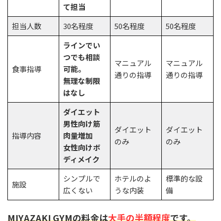
て担当
担当人数
30名程度
50名程度
50名程度
ラインでい
つでも相談
マニュアル
マニュアル
食事指導
可能。
通りの指導
通りの指導
無理な制限
はなし
ダイエット
男性向け筋
ダイエット
ダイエット
指導内容
肉量増加
のみ
のみ
女性向けボ
ディメイク
シンプルで
ホテルのよ
標準的な設
施設
広くない
うな内装
備
MIYAZAKI GYMの料金は
大手の半額程度
です。