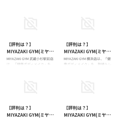
2026/6/30
2026/6/30
【評判は？】
【評判は？】
MIYAZAKI GYM(ミヤザ
MIYAZAKI GYM(ミヤザ
キジム) 武蔵小杉駅前店
キジム) 横浜店の悪い＆
MIYAZAKI GYM 武蔵小杉駅前店
MIYAZAKI GYM 横浜店は、「健
は、「健康ボディメイク」を、
康ボディメイク」を、熟練トレ
の悪い＆良い口コミ徹
良い口コミ徹底調査！
熟練トレーナー × プロ仕様マ
ーナー × プロ仕様マシン × 続
底調査！
シン × 続くプランで叶えるパ
くプランで叶えるパーソナル
ーソナルジムです!!! このページ
ジムです!!! このページは、その
は、そのMIYAZAKI GYM 武蔵小
MIYAZAKI GYM 横浜店の口コ
杉駅前店の口コミ・評判等を
ミ・評判等を紹介してます。
紹介してます。 ミヤザキジム
ミヤザキジムは子連れOKで
2026/6/30
2026/6/30
は子連れOKです。詳細はお店
す。詳細はお店にお尋ねくださ
【評判は？】
【評判は？】
にお尋ねください。 MIYAZAKI
い。 MIYAZAKI GYM(ミヤザキ
GYM(ミヤザキジム)武蔵小杉駅
ジム)横浜店の基本情報!!!
MIYAZAKI GYM(ミヤザ
MIYAZAKI GYM(ミヤザ