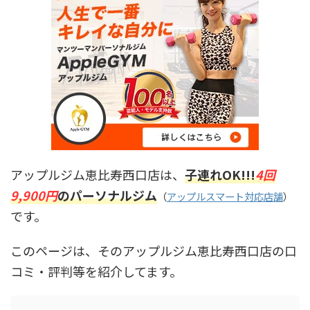
アップルジム恵比寿西口店は、
子連れOK!!!
4回
9,900円
のパーソナルジム
（
アップルスマート対応店舗
）
です。
このページは、そのアップルジム恵比寿西口店の口
コミ・評判等を紹介してます。