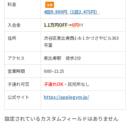
料金
注目
4回9,900円（1回2,475円）
入会金
1.1万円OFF→
0円
!!!
住所
渋谷区恵比寿西1-8-1 かづさやビル303
号室
アクセス
恵比寿駅 徒歩2分
営業時間
9:00~21:25
子連れ可否
子連れOK
・託児所なし
公式サイト
https://applegym.jp/
設定されているカスタムフィールドはありません