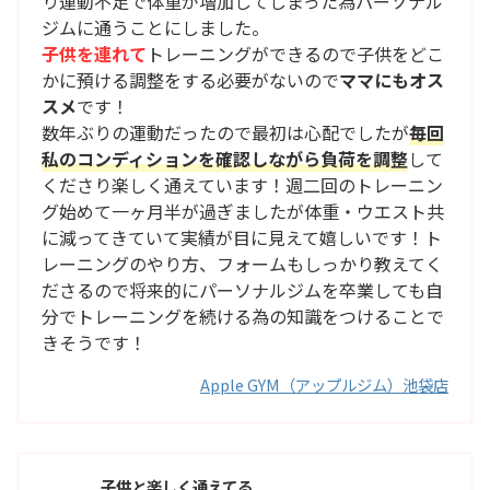
り運動不足で体重が増加してしまった為パーソナル
ジムに通うことにしました。
子供を連れて
トレーニングができるので子供をどこ
かに預ける調整をする必要がないので
ママにもオス
スメ
です！
数年ぶりの運動だったので最初は心配でしたが
毎回
私のコンディションを確認しながら負荷を調整
して
くださり楽しく通えています！週二回のトレーニン
グ始めて一ヶ月半が過ぎましたが体重・ウエスト共
に減ってきていて実績が目に見えて嬉しいです！ト
レーニングのやり方、フォームもしっかり教えてく
ださるので将来的にパーソナルジムを卒業しても自
分でトレーニングを続ける為の知識をつけることで
きそうです！
Apple GYM（アップルジム）池袋店
子供と楽しく通えてる