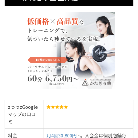
zっっzGoogle
マップの口コ
ミ
料金
月4回30,800円
~。入会金は個別店舗毎