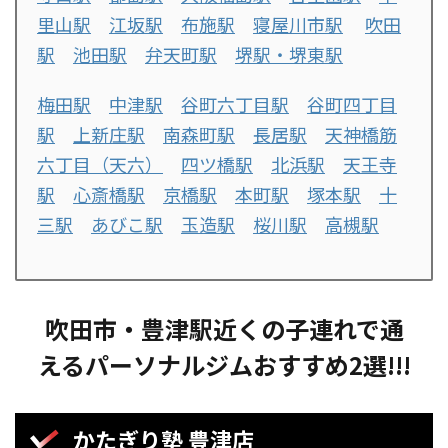
里山駅
江坂駅
布施駅
寝屋川市駅
吹田
駅
池田駅
弁天町駅
堺駅・堺東駅
梅田駅
中津駅
谷町六丁目駅
谷町四丁目
駅
上新庄駅
南森町駅
長居駅
天神橋筋
六丁目（天六）
四ツ橋駅
北浜駅
天王寺
駅
心斎橋駅
京橋駅
本町駅
塚本駅
十
三駅
あびこ駅
玉造駅
桜川駅
高槻駅
吹田市・豊津駅近くの子連れで通
えるパーソナルジムおすすめ2選!!!
かたぎり塾 豊津店