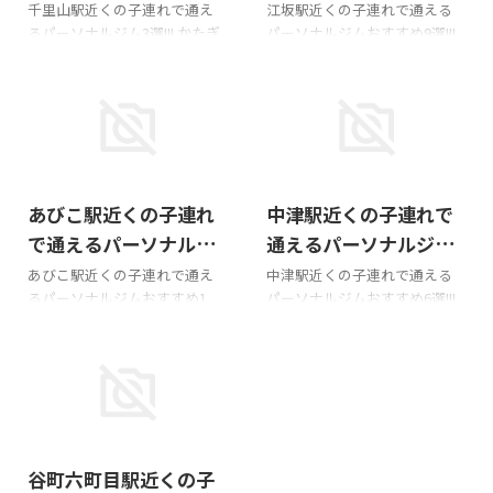
ム3選!!!
おすすめ9選!!!
千里山駅近くの子連れで通え
江坂駅近くの子連れで通える
るパーソナルジム3選!!! かたぎ
パーソナルジムおすすめ9選!!!
り塾 千里山店 Googleマップ
かたぎり塾 江坂町店 Google
の口コミ料金~。入会金は個別
マップの口コミ料金~。入会金
店舗毎でお問い合わせくださ
は個別店舗毎でお問い合わせ
い。住所吹田市千里山西１丁
ください。住所吹田市豊津町
目３８−２１ アルス千里山西
１４ー１０ 丸萬ビル3F 303
1Fアクセス阪急千里線 千里山
号室アクセス御堂筋線 江坂駅
2026/6/5
2026/6/5
駅 徒歩1分営業時間平日10時
徒歩2分営業時間平日10時~22
あびこ駅近くの子連れ
中津駅近くの子連れで
~22時・土日9時~20時、お休み
時・土日9時~20時子連れにつ
月木子連れについて子連れ
いて子連れOK・託児所なし公
で通えるパーソナルジ
通えるパーソナルジム
OK・託児所なし公式サイト 詳
式サイト 詳細ページ
ムおすすめ1選!!!
おすすめ6選!!!
あびこ駅近くの子連れで通え
中津駅近くの子連れで通える
細ページ ミリオンフィットネ
BEYOND（ビヨンド）江坂店
るパーソナルジムおすすめ1
パーソナルジムおすすめ6選!!!
ス 千里山･南千里スタジオ 料金
Beyondの口コミ 詳細ページ
選!!! かたぎり塾 あびこ店 詳細
かたぎり塾 中津店 詳細ページ
60分8回49,000円ほか住所吹田
UNDEUX SUPERBODY 江坂店
ページ
レクサー(ReXeR)パーソナルジ
市千里山西４丁目７番２６号
GoogleMAP口コミ料金入会金
ム 梅田中津店 小さな子どもと
ラヴィール B１０１号アクセ
3.3万 ...
一緒に通っても大丈夫ですか？
ス千里 ...
はい、大丈夫です。お子様がお
待ちいただけるスペースをご用
2025/11/23
意しております。 詳細ページ
谷町六町目駅近くの子
SHOWFIT この投稿を