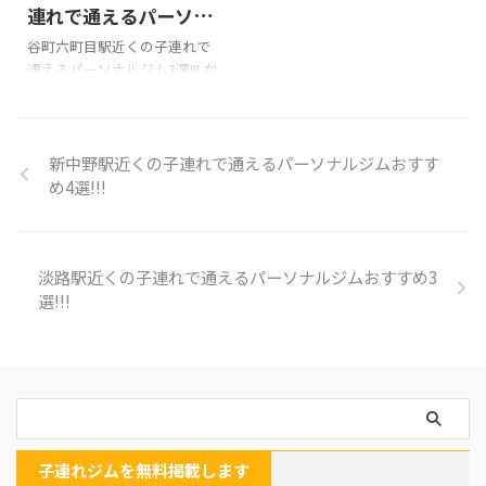
Instagramで見る 翔|大阪/梅田/
連れで通えるパーソナ
中津パーソナルジム
ルジム3選!!!
谷町六町目駅近くの子連れで
(@sho__trainer)がシェアした
通えるパーソナルジム3選!!! か
投稿 料金6回57,000円ほか住所
たぎり塾 谷町六町目店
大阪市北区中津1-2-15 桜井ビ
Googleマップの口コミ料金~。
ル201アクセス大阪メトロ御堂
入会金は個別店舗毎でお問い
筋線中津駅 ...
合わせください。住所大阪市
新中野駅近くの子連れで通えるパーソナルジムおすす
中央区安堂寺町１丁目 3-12 大
め4選!!!
阪谷町ビル 301アクセス谷町線
谷町六丁目駅 徒歩1分営業時間
平日10時~22時・土日9時~20時
子連れについて子連れOK・託
淡路駅近くの子連れで通えるパーソナルジムおすすめ3
児所なし公式サイト 詳細ペー
選!!!
ジ レックスフィット 料金月4
回¥33,000ほか住所大阪市天王
寺区上本町1-2-11 北島ビル1F
アクセス長堀鶴見緑地線・谷町
線「谷町六丁目」駅 ...
子連れジムを無料掲載します