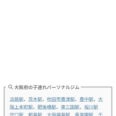
大阪府の子連れパーソナルジム
淡路駅
、
茨木駅
、
吹田市豊津駅
、
豊中駅
、
大
阪上本町駅
、
肥後橋駅
、
東三国駅
、
桜川駅
守口駅
都島駅
大阪福島駅
香里園駅
千