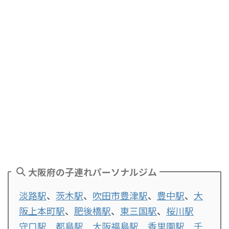
大阪府の子連れパーソナルジム
淡路駅
、
茨木駅
、
吹田市豊津駅
、
豊中駅
、
大
阪上本町駅
、
肥後橋駅
、
東三国駅
、
桜川駅
守口駅
都島駅
大阪福島駅
香里園駅
千