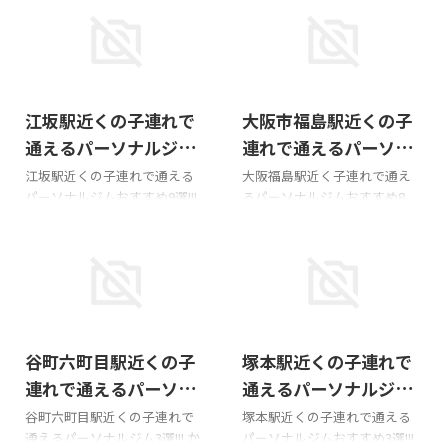
2026/8/2
2026/1/6
江坂駅近くの子連れで
大阪市福島駅近くの子
通えるパーソナルジム
連れで通えるパーソナ
おすすめ9選!!!
ルジムおすすめ8選!!!
江坂駅近くの子連れで通える
大阪福島駅近く子連れで通え
パーソナルジムおすすめ9選!!!
るパーソナルジムおすすめ8
かたぎり塾 江坂町店 Google
選!!! かたぎり塾 大阪福島店
マップの口コミ料金~。入会金
Googleマップの口コミ料金~。
は個別店舗毎でお問い合わせ
入会金は個別店舗毎でお問い
ください。住所吹田市豊津町
合わせください。住所大阪市
１４ー１０ 丸萬ビル3F 303
福島区福島７丁目６−２３日の
号室アクセス御堂筋線 江坂駅
出ビル 402号室アクセス大阪環
2025/11/23
2026/6/5
徒歩2分営業時間平日10時~22
状線 大阪福島駅 徒歩1分営業
谷町六町目駅近くの子
塚本駅近くの子連れで
時・土日9時~20時子連れにつ
時間平日10時~22時・土日9時
いて子連れOK・託児所なし公
~20時子連れについて子連れ
連れで通えるパーソナ
通えるパーソナルジム
式サイト 詳細ページ
OK・託児所なし公式サイト 詳
ルジム3選!!!
おすすめ3選!!!
谷町六町目駅近くの子連れで
塚本駅近くの子連れで通える
BEYOND（ビヨンド）江坂店
細ページ 大阪パーソナルジム
通えるパーソナルジム3選!!! か
パーソナルジムおすすめ3選!!!