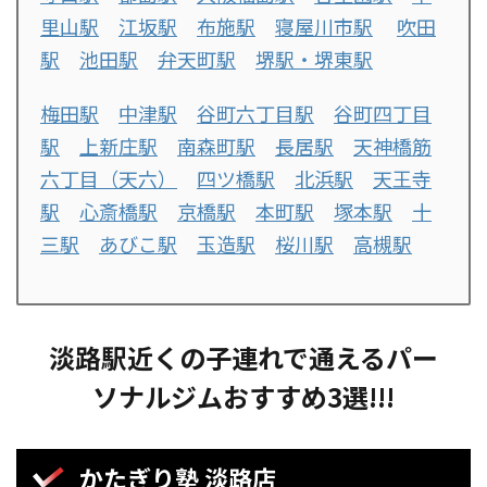
里山駅
江坂駅
布施駅
寝屋川市駅
吹田
駅
池田駅
弁天町駅
堺駅・堺東駅
梅田駅
中津駅
谷町六丁目駅
谷町四丁目
駅
上新庄駅
南森町駅
長居駅
天神橋筋
六丁目（天六）
四ツ橋駅
北浜駅
天王寺
駅
心斎橋駅
京橋駅
本町駅
塚本駅
十
三駅
あびこ駅
玉造駅
桜川駅
高槻駅
淡路駅近くの子連れで通えるパー
ソナルジムおすすめ3選!!!
かたぎり塾 淡路店