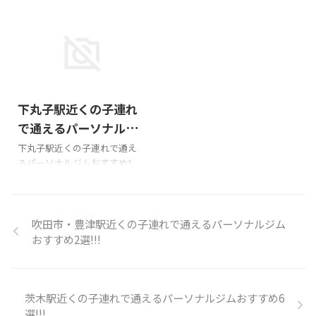
Beyondの口コミ 詳細ページ
Aid 福島店 料金都度払い60分
たぎり塾 谷町六町目店
かたぎり塾 塚本女性専門店 詳
UNDEUX SUPERBODY 江坂店
10,200円住所福島区福島1-3-11
Googleマップの口コミ料金~。
細ページ パーソナルトレーニ
GoogleMAP口コミ料金入会金
アクセス東西線 阪神本線 福島
入会金は個別店舗毎でお問い
ングジムFIT JAEMI 塚本店 料
3.3万 ...
駅徒歩3分大阪環状線 福島 ...
合わせください。住所大阪市
金60分6600円ほか住所大阪市
中央区安堂寺町１丁目 3-12 大
淀川区塚本２丁目２４−９ ビル
阪谷町ビル 301アクセス谷町線
ズナカオ 4FアクセスJR “塚本
2026/6/22
谷町六丁目駅 徒歩1分営業時間
駅”から徒歩30秒阪急電車 “十
下丸子駅近くの子連れ
平日10時~22時・土日9時~20時
三駅”から自転車7分阪神電車
子連れについて子連れOK・託
“姫島駅”から自転車7分JR “御
で通えるパーソナルジ
児所なし公式サイト 詳細ペー
幣島駅”から自転車8分JR “加島
ムおすすめ1選!!!
下丸子駅近くの子連れで通え
ジ レックスフィット 料金月4
駅”から自転車9分阪急電車 “神
るパーソナルジムおすすめ1
回¥33,000ほか住所大阪市天王
崎川駅”から自転車10分営業時
選!!! かたぎり塾 下丸子店 詳細
寺区上本町1-2-11 北島ビル1F
間9:00 〜 21:00 / [定休日] 年中
ページ
アクセス長堀鶴見緑地線・谷町
無休子連れ・託児所 ...
線「谷町六丁目」駅 ...
吹田市・豊津駅近くの子連れで通えるパーソナルジム
おすすめ2選!!!
茨木駅近くの子連れで通えるパーソナルジムおすすめ6
選!!!