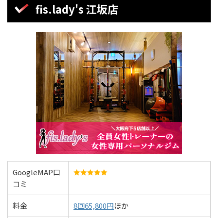
fis.lady's 江坂店
GoogleMAP口
コミ
料金
8回65,800円
ほか