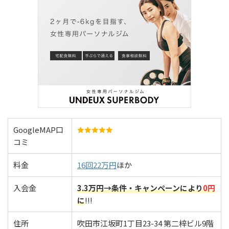
GoogleMAP口
コミ
料金
16回22万円
ほか
入会金
3.3万円→条件・キャンペーンにより
0円
に
!!!
住所
吹田市江坂町1丁目23-34 第二梓ビル9階