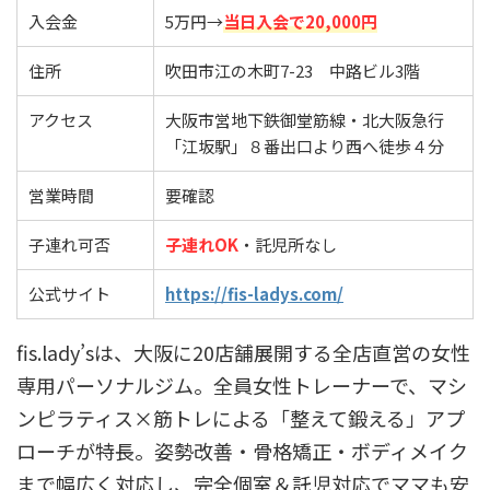
入会金
5万円→
当日入会で20,000円
住所
吹田市江の木町7-23 中路ビル3階
アクセス
大阪市営地下鉄御堂筋線・北大阪急行
「江坂駅」８番出口より西へ徒歩４分
営業時間
要確認
子連れ可否
子連れOK
・託児所なし
公式サイト
https://fis-ladys.com/
fis.lady’sは、大阪に20店舗展開する全店直営の女性
専用パーソナルジム。全員女性トレーナーで、マシ
ンピラティス×筋トレによる「整えて鍛える」アプ
ローチが特長。姿勢改善・骨格矯正・ボディメイク
まで幅広く対応し、完全個室＆託児対応でママも安