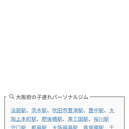
大阪府の子連れパーソナルジム
淡路駅
、
茨木駅
、
吹田市豊津駅
、
豊中駅
、
大
阪上本町駅
、
肥後橋駅
、
東三国駅
、
桜川駅
守口駅
都島駅
大阪福島駅
香里園駅
千