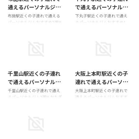
通えるパーソナルジム
で通えるパーソナルジ
おすすめ2選!!!
ムおすすめ1選!!!
布施駅近くの子連れで通える
下丸子駅近くの子連れで通え
パーソナルジムおすすめ2選!!!
るパーソナルジムおすすめ1
かたぎり塾 布施店 詳細ページ
選!!! かたぎり塾 下丸子店 詳細
ReViNa(レビナ) 布施店 料金ラ
ページ
イト40分月4回28,160円ほか住
所大阪府東大阪市足代3-3-10
喜多ビル2F北アクセス大阪線
布施駅から徒歩3分営業時間
2025/11/23
2025/11/2
9:00〜23:00子連れ・託児所子
千里山駅近くの子連れ
大阪上本町駅近くの子
連れOK よくある質問 子供を連
れて行っても大丈夫？ 大丈夫
で通えるパーソナルジ
連れで通えるパーソナ
です。お子様連れのお客様も安
ム3選!!!
ルジムおすすめ4選!!!
千里山駅近くの子連れで通え
大阪上本町駅近くの子連れで
心して通っていただいておりま
るパーソナルジム3選!!! かたぎ
通えるパーソナルジムおすす
す。 パーソナルジム
り塾 千里山店 Googleマップ
め4選!!! かたぎり塾 大阪上本町
ReViNa（レビナ）は、千葉を
の口コミ料金~。入会金は個別
店 Googleマップの口コミ料金
中心に展開する業界最安水準
店舗毎でお問い合わせくださ
~。入会金は個別店舗毎でお問
のパーソナルジムで、初心 ...
い。住所吹田市千里山西１丁
い合わせください。住所大阪
目３８−２１ アルス千里山西
市天王寺区上本町６丁目９−１
1Fアクセス阪急千里線 千里山
９ ＦＬＡＴ３４上本町 ２０１
2026/6/16