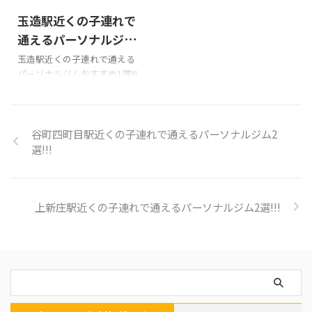
駅 徒歩1分営業時間平日10時
アクセス近畿日本鉄道・近鉄大
玉造駅近くの子連れで
~22時・土日9時~20時、お休み
阪線 大阪上本町駅 徒歩3分営
月木子連れについて子連れ
業時間平日10時~22時・土日9
通えるパーソナルジム
OK・託児所なし公式サイト 詳
時~20時子連れについて子連れ
おすすめ1選!!!
玉造駅近くの子連れで通える
細ページ ミリオンフィットネ
OK・託児所なし公式サイト 詳
パーソナルジムおすすめ1選!!!
ス 千里山･南千里スタジオ 料金
細ページ アヴニール 上本町店
かたぎり塾 玉造店 詳細ページ
60分8回49,000円ほか住所吹田
料金月4回35,200円ほか住所大
市千里山西４丁目７番２６号
阪市中央区谷町9丁目2-14 中田
ラヴィール B１０１号アクセ
東海ビル2階アクセス近鉄大 ...
谷町四町目駅近くの子連れで通えるパーソナルジム2
ス千里 ...
選!!!
上新庄駅近くの子連れで通えるパーソナルジム2選!!!