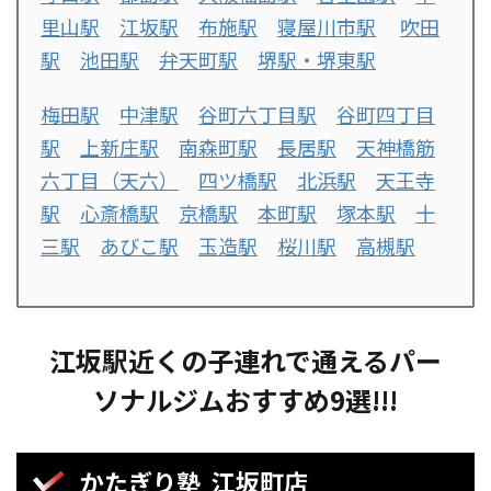
里山駅
江坂駅
布施駅
寝屋川市駅
吹田
駅
池田駅
弁天町駅
堺駅・堺東駅
梅田駅
中津駅
谷町六丁目駅
谷町四丁目
駅
上新庄駅
南森町駅
長居駅
天神橋筋
六丁目（天六）
四ツ橋駅
北浜駅
天王寺
駅
心斎橋駅
京橋駅
本町駅
塚本駅
十
三駅
あびこ駅
玉造駅
桜川駅
高槻駅
江坂駅近くの子連れで通えるパー
ソナルジムおすすめ9選!!!
かたぎり塾 江坂町店