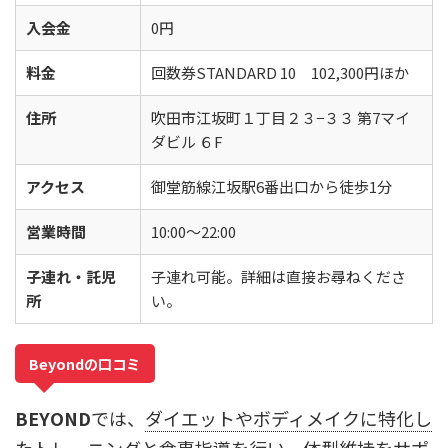
入会金
0円
料金
回数券STANDARD 10 102,300円ほか
住所
吹田市江坂町１丁目２３−３３ 第7マイ
ダビル ６F
アクセス
御堂筋線江坂駅6番出口から徒歩1分
営業時間
10:00〜22:00
子連れ・託児
子連れ可能。詳細は直接お尋ねくださ
所
い。
Beyondの口コミ
BEYOND
では、
ダイエットやボディメイクに特化し
たトレーニングと食事指導を行い、体型維持をサポ