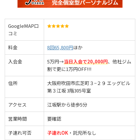
GoogleMAP口
コミ
料金
8回65,800円
ほか
入会金
5万円→
当日入会で20,000円
、他社ジム
割で更に1万円OFF!!!
住所
大阪府吹田市広芝町３−２９ エッグビル
第３江坂 3階305号室
アクセス
江坂駅から徒歩5分
営業時間
要確認
子連れ可否
子連れOK
・託児所なし