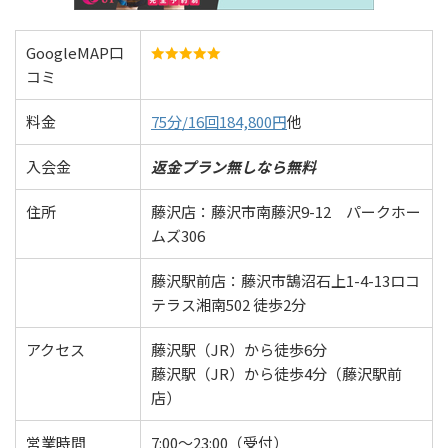
GoogleMAP口
コミ
料金
75分/16回184,800円
他
入会金
返金プラン無しなら無料
住所
藤沢店：藤沢市南藤沢9-12 パークホー
ムズ306
藤沢駅前店：藤沢市鵠沼石上1-4-13ロコ
テラス湘南502 徒歩2分
アクセス
藤沢駅（JR）から徒歩6分
藤沢駅（JR）から徒歩4分（藤沢駅前
店）
営業時間
7:00～23:00（受付）