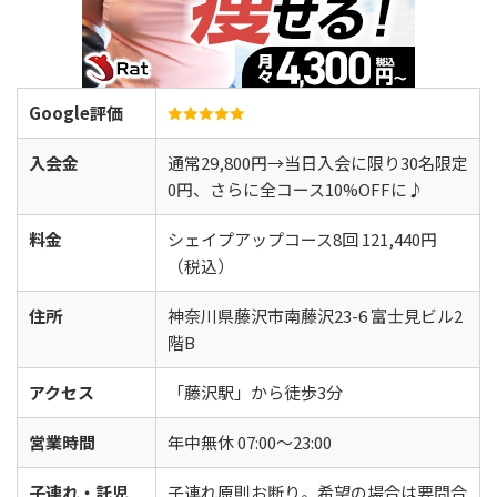
Google評価
入会金
通常29,800円→当日入会に限り30名限定
0円、さらに全コース10%OFFに♪
料金
シェイプアップコース8回 121,440円
（税込）
住所
神奈川県藤沢市南藤沢23-6 富士見ビル2
階B
アクセス
「藤沢駅」から徒歩3分
営業時間
年中無休 07:00～23:00
子連れ・託児
子連れ原則お断り。希望の場合は要問合