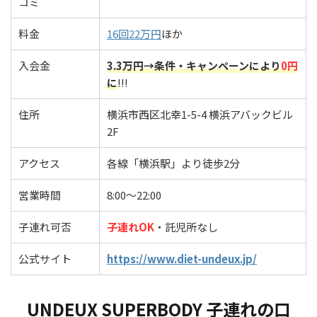
コミ
料金
16回22万円
ほか
入会金
3.3万円→条件・キャンペーンにより
0円
に
!!!
住所
横浜市西区北幸1-5-4 横浜アバックビル
2F
アクセス
各線「横浜駅」より徒歩2分
営業時間
8:00〜22:00
子連れ可否
子連れOK
・託児所なし
公式サイト
https://www.diet-undeux.jp/
UNDEUX SUPERBODY 子連れの口