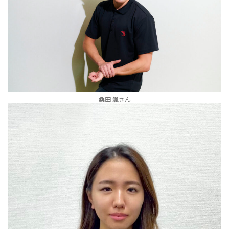
桑田 颯
さん