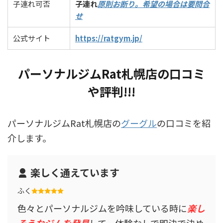
子連れ可否
子連れ
原則お断り。希望の場合は要問合
せ
公式サイト
https://ratgym.jp/
パーソナルジムRat札幌店の口コミ
や評判!!!
パーソナルジムRat札幌店の
グーグル
の口コミを紹
介します。
楽しく通えています
ふく
色々とパーソナルジムを吟味している時に
楽し