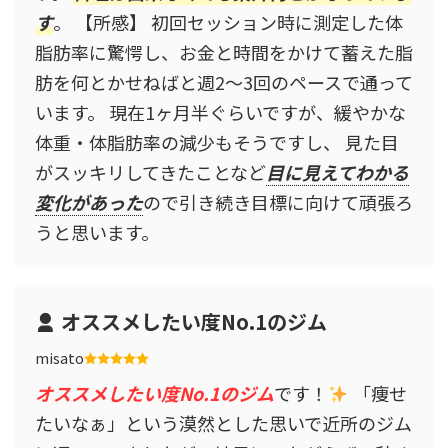
す
。 【所感】 初回セッション時に測定した体
脂肪率に驚愕し、お金と時間をかけて蓄えた脂
肪を何とかせねばと週2〜3回のペースで通って
います。 現在1ヶ月半ぐらいですが、緩やかな
体重・体脂肪率の減少もそうですし、 見た目
がスッキリしてきたことなど
目に見えてわかる
変化があった
ので引き続き目標に向けて頑張ろ
うと思います。
オススメしたい度No.1のジム
misato
オススメしたい度No.1のジム
です！
「痩せ
たいなぁ」という漠然とした思いで近所のジム