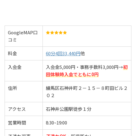
GoogleMAP口
コミ
料金
60分4回33,440円
他
入会金
入会金5,000円・事務手数料3,000円→
初
回体験時入会でともに0円
住所
練馬区石神井町２－１５－８町田ビル２
０２
アクセス
石神井公園駅徒歩１分
営業時間
8:30~19:00