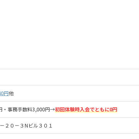
40円
他
0円・事務手数料3,000円→
初回体験時入会でともに0円
－２０－３Nビル３０１