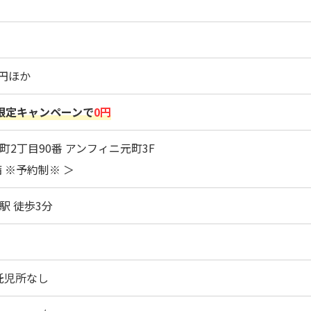
00円ほか
限定キャンペーンで
0円
町2丁目90番 アンフィニ元町3F
 ※予約制※ ＞
駅 徒歩3分
託児所なし