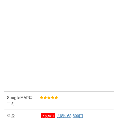
GoogleMAP口
コミ
料金
月8回68,800円
人気NO1