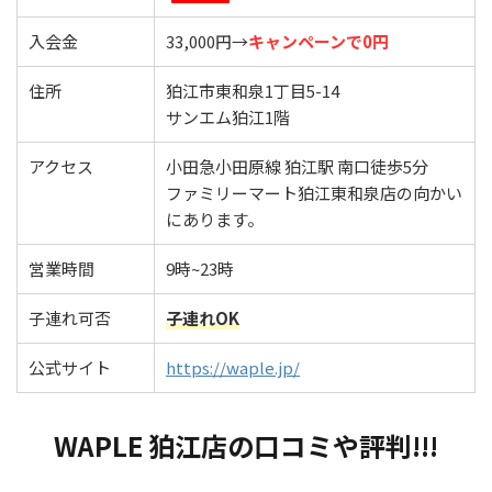
入会金
33,000円→
キャンペーンで
0円
住所
狛江市東和泉1丁目5-14
サンエム狛江1階
アクセス
小田急小田原線 狛江駅 南口徒歩5分
ファミリーマート狛江東和泉店の向かい
にあります。
営業時間
9時~23時
子連れ可否
子連れOK
公式サイト
https://waple.jp/
WAPLE 狛江店の口コミや評判!!!