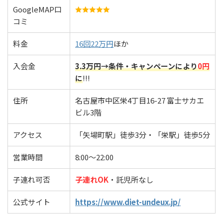
GoogleMAP口
コミ
料金
16回22万円
ほか
入会金
3.3万円→条件・キャンペーンにより
0円
に
!!!
住所
名古屋市中区栄4丁目16-27 富士サカエ
ビル3階
アクセス
「矢場町駅」徒歩3分・「栄駅」徒歩5分
営業時間
8:00〜22:00
子連れ可否
子連れOK
・託児所なし
公式サイト
https://www.diet-undeux.jp/