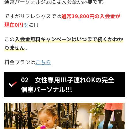
通常パーソナルジムには入会金が必要です。
ですがリプレシャスでは
通常39,800円の入会金が
現在0円
※
に!!!
この
入会金無料キャンペーンはいつまで続くかわか
りません
。
料金プランは
こちら
02 女性専用!!!子連れOKの完全
個室パーソナル!!!