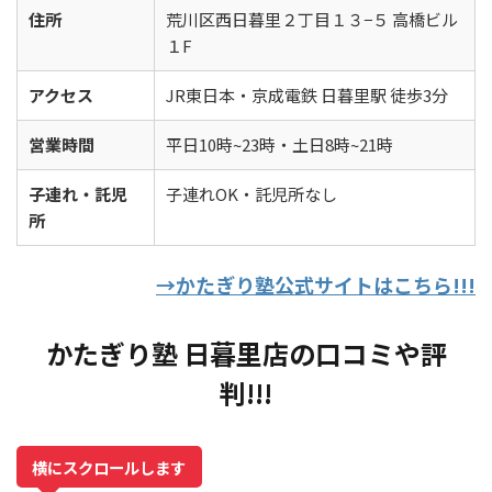
住所
荒川区西日暮里２丁目１３−５ 高橋ビル
１F
アクセス
JR東日本・京成電鉄 日暮里駅 徒歩3分
営業時間
平日10時~23時・土日8時~21時
子連れ・託児
子連れOK・託児所なし
所
→かたぎり塾公式サイトはこちら!!!
かたぎり塾 日暮里店の口コミや評
判!!!
横にスクロールします