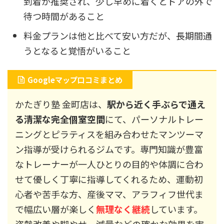
到着が推奨され、少し早めに着くとドアの外で
待つ時間があること
料金プランは他と比べて安い方だが、長期間通
うとなると覚悟がいること
Googleマップ口コミまとめ
かたぎり塾 金町店は、
駅から近く手ぶらで通え
る清潔な完全個室空間
にて、パーソナルトレー
ニングとピラティスを組み合わせたマンツーマ
ン指導が受けられるジムです。専門知識が豊富
なトレーナーが一人ひとりの目的や体調に合わ
せて優しく丁寧に指導してくれるため、運動初
心者や苦手な方、産後ママ、アラフィフ世代ま
で幅広い層が楽しく
無理なく継続
しています。