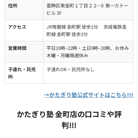
住所
葛飾区東金町１丁目２２−８ 第一カトー
ビル 3F
アクセス
JR常磐線 金町駅 徒歩1分 京成電鉄金
町線 金町駅 徒歩3分
営業時間
平日10時~22時・土日9時~20時、お休み
木曜・月曜隔週休み
子連れ・託児
子連れOK・託児所なし
所
→かたぎり塾公式サイトはこちら!!!
かたぎり塾 金町店の口コミや評
判!!!