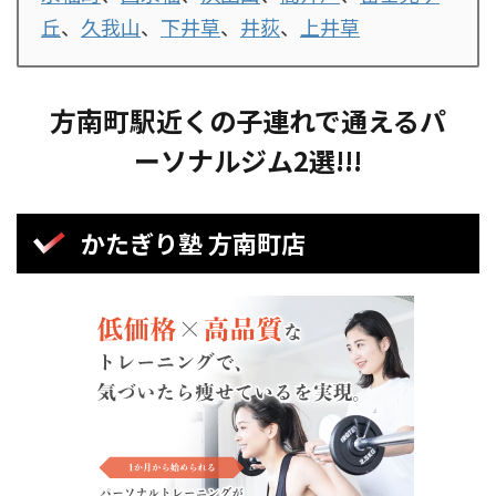
丘
、
久我山
、
下井草
、
井荻
、
上井草
方南町
駅近くの子連れで通えるパ
ーソナルジム2選!!!
かたぎり塾
方南町
店