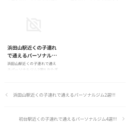
Googleマップの口コミ料金~。
ーソナルジム。 チケット制で
かたぎり塾 中野富士見町店
め2選!!! かたぎり塾 富士見ヶ丘
入会金は個別店舗毎でお問い
お値段が安く、子連れでもも
Googleマップの口コミ料金~。
店 詳細ページ DO STEP 高井戸
合わせください。住所杉並区
ちろん通えます。産後ダイエッ
入会金は個別店舗毎でお問い
この投稿をInstagramで見る 高
西荻南3-14-6 フェスタ西荻窪 ...
トに最適なジムかと!!! ...
合わせください。住所杉並区
井戸パーソナルジム
和田1-17-1 朝野ビル301号室ア
DOSTEP(@dostep_takaido)が
クセス中野富士見町駅 徒歩1分
シェアした投稿 料金4回チケッ
2026/3/2
営業時間平日10時~22時・土日
ト32,000円ほか住所杉並区宮
浜田山駅近くの子連れ
9時~20時、お休み月木子連れ
前1-19-14 井の頭8号館B1Fアク
について子連れOK・託児所な
セス京王井の頭線「高井戸」
で通えるパーソナルジ
し公式サイト 詳細ページ
駅より徒歩10分営業時間
ム2選!!!
浜田山駅近くの子連れで通え
Remix 料金月4回60分25,960円
10:00〜22:00定休日：毎週日曜
るパーソナルジム2選!!! かたぎ
住所〒164-0014 東京都中野区
日子連れ・託児所子連れOK 高
り塾 浜田山店 Googleマップの
南台３丁目６−１９ ワイズコー
井戸のパーソナルジム「DO
口コミ料金~。入会金は個別店
ト中野南台６階アクセス中野富
STEP」は、トレーナーの本間
舗毎でお問い合わせくださ
士見町駅から徒歩 ...
...
い。住所杉並区浜田山２丁目
浜田山駅近くの子連れで通えるパーソナルジム2選!!!
２０−８ 志村ビル 2階 202号室
アクセス京王電鉄井の頭線 浜
田山駅 徒歩3分営業時間平日10
初台駅近くの子連れで通えるパーソナルジム4選!!!
時~22時・土日9時~22時、お休
み木金子連れについて子連れ