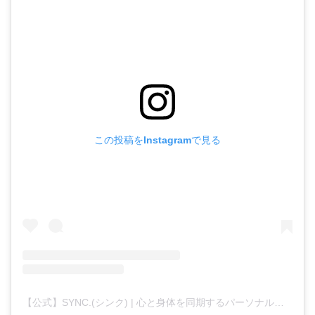
この投稿をInstagramで見る
【公式】SYNC.(シンク) | 心と身体を同期するパーソナルジム(@sync.gym)がシェアした投稿