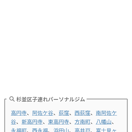
杉並区子連れパーソナルジム
高円寺
、
阿佐ケ谷
、
荻窪
、
西荻窪
、
南阿佐ケ
谷
、
新高円寺
、
東高円寺
、
方南町
、
八幡山
、
永福町
、
西永福
、
浜田山
、
高井戸
、
富士見ヶ