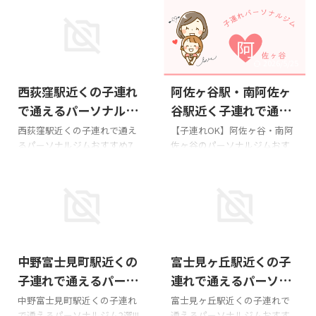
2026/3/2
2026/5/25
西荻窪駅近くの子連れ
阿佐ヶ谷駅・南阿佐ヶ
で通えるパーソナルジ
谷駅近く子連れで通え
ムおすすめ7選!!!
るパーソナルジムおす
西荻窪駅近くの子連れで通え
【子連れOK】阿佐ヶ谷・南阿
るパーソナルジムおすすめ7
佐ヶ谷のパーソナルジムおす
すめ6選!!!
選!!! かたぎり塾 西荻窪店
すめ6選!!! アップルジム阿佐ヶ
Googleマップの口コミ料金~。
谷店 GoogleMAP口コミ料金入
入会金は個別店舗毎でお問い
会金3.3万円OFF→0円!!!住所杉
合わせください。住所杉並区
並区阿佐谷北2－37－13 山田
西荻北２丁目３−９ グランピア
レジデンス1階アクセスJR（中
西荻窪 501アクセスJR中央線
央本線/総武線）阿佐ヶ谷駅 北
2025/9/10
2026/5/25
西荻窪駅 徒歩2分営業時間平日
口徒歩3分営業時間9:00~21:25
中野富士見町駅近くの
富士見ヶ丘駅近くの子
10時~22時・土日9時~20時子連
子連れ可否子連れOK・託児所
れについて子連れOK・託児所
なし公式サイト 子連れの口コ
子連れで通えるパーソ
連れで通えるパーソナ
なし公式サイト 詳細ページ か
ミ↓↓↓ アップルジムは、見
ナルジム2選!!!
ルジムおすすめ2選!!!
中野富士見町駅近くの子連れ
富士見ヶ丘駅近くの子連れで
たぎり塾 Labo 西荻窪店
た目にコミットした唯一のパ
で通えるパーソナルジム2選!!!
通えるパーソナルジムおすす