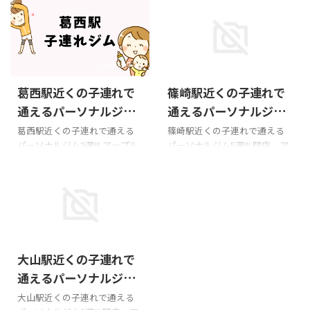
店 Googleマップの口コミ料
料金入会金1.1万円OFF→0円!!!
金。入会金は個別店舗毎でお
住所江戸川区東瑞江1-27-5 メ
問い合わせください。住所江
ゾン・ド・コスモ３ 702号室
戸川区南小岩８丁目２２−２３
アクセス都営新宿線瑞江駅南
フラットビル 2階アクセスJR総
口 徒歩2分営業時間
2025/7/13
2026/6/24
武線 小岩駅 徒歩6分営業時間
9:00~21:25子連れ可否子連れ
葛西駅近くの子連れで
篠崎駅近くの子連れで
平日10時~22時・土日9時~20
OK・託児所なし公式サイト 詳
時、お休み月木曜子連れにつ
細ページ かたぎり塾 瑞江店
通えるパーソナルジム3
通えるパーソナルジム5
いて子連れOK・託児所なし公
Googleマップの口コミ料金。
選!!!
選!!!
葛西駅近くの子連れで通える
篠崎駅近くの子連れで通える
式サイト 詳細ページ THE
入会金は個別店舗毎でお問い
パーソナルジム3選!!! アップル
パーソナルジム5選!!! 閉店 ア
PERSONAL GYM(ザ パーソナル
合わせください。住所江戸川
ジム葛西店 口コミ評価（4.9）
ップルジム 篠塚店 GoogleMAP
ジム) 小岩店 詳細ページ
区南篠崎町３丁目７−１３ アー
料金12回チケット69,960円他
口コミ料金入会金1.1万円
TERUSKAN GYM（テルスカン
バンシティ 1階 S-Cアクセス都
入会金が必要住所江戸川区東
OFF→0円!!!住所江戸川区篠崎
ジム） 料金10回数券6 ...
営地下鉄新宿線 瑞江 ...
葛西6-5-3 第3吉田ビル507号室
町2-12-11 上田邸貸店舗101号
アクセス東京メトロ（東西線）
室アクセス篠崎駅 徒歩4分営
葛西駅 地下鉄博物館口徒歩1分
業時間9:00~21:25子連れ可否子
2026/6/24
営業時間公式サイトで確認く
連れOK・託児所なし公式サイ
大山駅近くの子連れで
ださい子連れ・託児所子連れ
ト 子連れの口コミ↓↓↓ アッ
OK・託児所なし地図
プルジムは、見た目にコミッ
通えるパーソナルジム3
https://maps.app.goo.gl/kkre
トした唯一のパーソナルジ
選!!!
大山駅近くの子連れで通える
uTwn1PC7tofH9 子連れの口コ
ム。 チケット制でお値段が安