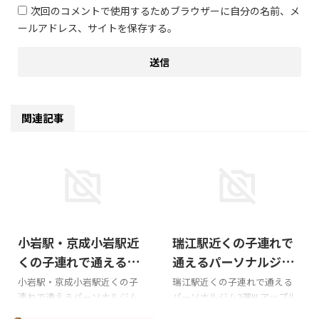
次回のコメントで使用するためブラウザーに自分の名前、メ
ールアドレス、サイトを保存する。
関連記事
2026/6/12
2025/7/13
小岩駅・京成小岩駅近
瑞江駅近くの子連れで
くの子連れで通えるパ
通えるパーソナルジム3
ーソナルジムおすすめ6
選!!!
小岩駅・京成小岩駅近くの子
瑞江駅近くの子連れで通える
連れで通えるパーソナルジム
パーソナルジム3選!!! アップル
選!!!
おすすめ6選!!! かたぎり塾 小岩
ジム 瑞江店 GoogleMAP口コミ