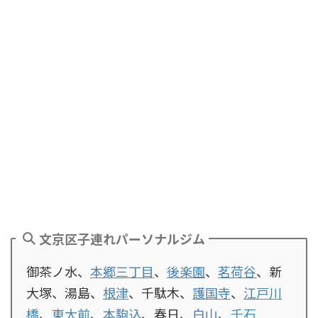
文京区子連れパーソナルジム
御茶ノ水、
本郷三丁目
、
後楽園
、
茗荷谷
、新
大塚、湯島、
根津
、千駄木、
護国寺
、
江戸川
橋
、
東大前
、
本駒込
、春日、
白山
、
千石