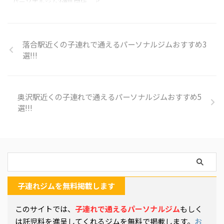
パーソナルジム3選!!! 閉店 ア
ミ↓↓↓ アップルジムは、見
く、子連れでももちろん通え
ップルジム 大山店 GoogleMAP
た目にコミットした唯一のパ
ます。産後ダイエットに最適な
口コミ料金入会金1.1万円
ーソナルジム。 チケット制で
ジムかと!!! 詳細ページ かたぎ
OFF→0円!!!住所板橋区大山金
お値段が安く ...
り塾 篠崎店 Googl ...
井町51-8 サンパレス関101号室
落合駅近くの子連れで通えるパーソナルジムおすすめ3
アクセス大山駅 徒歩3分営業
選!!!
時間9:00~21:25子連れ可否子連
れOK・託児所なし公式サイト
詳細ページ かたぎり塾 大山店
Googleマップの口コミ料金。
奥沢駅近くの子連れで通えるパーソナルジムおすすめ5
入会金は個別店舗毎でお問い
選!!!
合わせください。住所板橋区
大山東町１８−５ 第３豊田ビル
２階アクセス東武東上線 大山
駅 徒歩1分営業時間平日10時
~22時・土日 ...
子連れジムを無料掲載します
このサイトでは、
子連れで通えるパーソナルジム
もしく
は託児料を進呈してくれるジムを無料で掲載します。
お