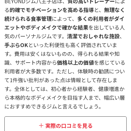
BEYONDジム八王子店は、
質の高いトレーナー
によ
る
的確でモチベーションを高める指導
と、
無理なく
続けられる食事管理
によって、
多くの利用者がダイ
エットやボディメイクで確かな結果
を出している人
気のパーソナルジムです。
清潔でおしゃれな施設
、
手ぶらOK
といった利便性も高く評価されていま
す。費用は安くはないものの、得られる結果や知
識、サポート内容から
価格以上の価値
を感じている
利用者が大多数です。ただし、体験時の勧誘につい
て1件強い批判があった点は情報として存在しま
す。全体としては、初心者から経験者、健康増進か
ら本格的なボディメイクを目指す人まで、幅広い層
におすすめできるジムと言えるでしょう。
実際の口コミを見る