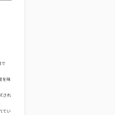
月で
覚を味
ズされ
れてい