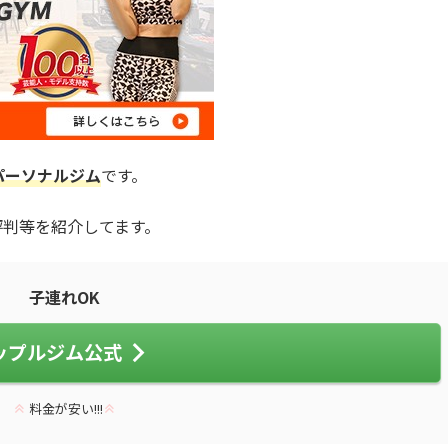
パーソナルジム
です。
評判等を紹介してます。
子連れOK
ップルジム公式
料金が安い!!!