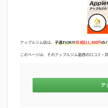
アップルジム店は、
子連れOK!!!
月4回11,400円
の
このページは、そのアップルジム葛西の口コミ・
ア