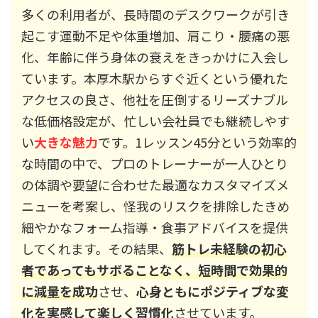
多くの利用者が、長時間のデスクワークが引き
起こす運動不足や体重増加、肩こり・腰痛の悪
化、年齢に伴う身体の衰えをきっかけに入会し
ています。本厚木駅からすぐ近くという優れた
アクセスの良さ、他社を圧倒するリーズナブル
な低価格設定が、忙しい会社員でも継続しやす
い
大きな魅力
です。1レッスン45分という効率的
な時間の中で、プロのトレーナーが一人ひとり
の体調や要望に合わせた最適なカスタマイズメ
ニューを考案し、怪我のリスクを排除したきめ
細やかなフォーム指導・食事アドバイスを提供
してくれます。その結果、
筋トレ未経験の初心
者であってもサボることなく、短時間で効果的
に減量を成功
させ、
心身ともにポジティブな変
化を実感して楽しく習慣化
させています。