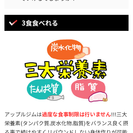
3食食べれる
アップルジムは
過度な食事制限は行いません
!!!三大
栄養素(タンパク質.炭水化物.脂質)をバランス良く摂
る事で続けやすくリバウンドしない身体作りが可能