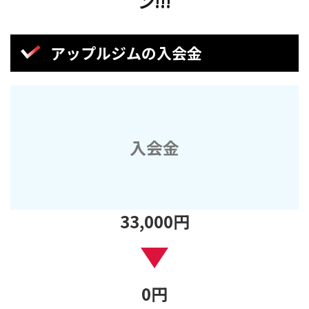
ン!!!
アップルジムの入会金
入会金
33
,000
円
0
円